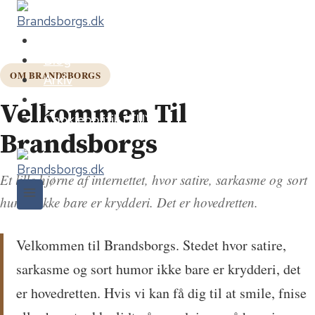
Fortsæt
til
Hjem
indhold
Blog
OM BRANDSBORGS
Arkiv
Om os
Velkommen Til
Cookiepolitik (EU)
Brandsborgs
Et lille hjørne af internettet, hvor satire, sarkasme og sort
humor ikke bare er krydderi. Det er hovedretten.
Velkommen til Brandsborgs. Stedet hvor satire,
sarkasme og sort humor ikke bare er krydderi, det
er hovedretten. Hvis vi kan få dig til at smile, fnise