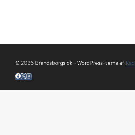
© 2026 Brandsborgs.dk - WordPress-tema af
Kad
Hjem
Blog
Arkiv
Om os
Cookiepolitik (EU)