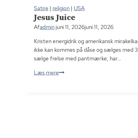
Satire
|
religion
|
USA
Jesus Juice
Af
admin
juni 11, 2026
juni 11, 2026
Kristen energidrik og amerikansk mirakelka
ikke kan kommes på dåse og sælges med 300
sælge frelse med pantmærke, har…
Jesus
Læs mere
Juice