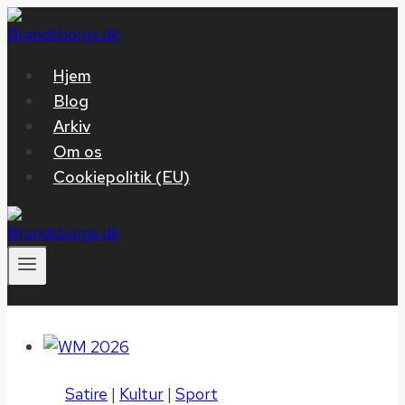
Fortsæt
til
indhold
Hjem
Blog
Arkiv
Om os
Cookiepolitik (EU)
Satire
|
Kultur
|
Sport