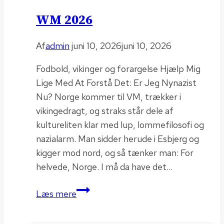
WM 2026
Af
admin
juni 10, 2026
juni 10, 2026
Fodbold, vikinger og forargelse Hjælp Mig
Lige Med At Forstå Det: Er Jeg Nynazist
Nu? Norge kommer til VM, trækker i
vikingedragt, og straks står dele af
kultureliten klar med lup, lommefilosofi og
nazialarm. Man sidder herude i Esbjerg og
kigger mod nord, og så tænker man: For
helvede, Norge. I må da have det…
WM
Læs mere
2026