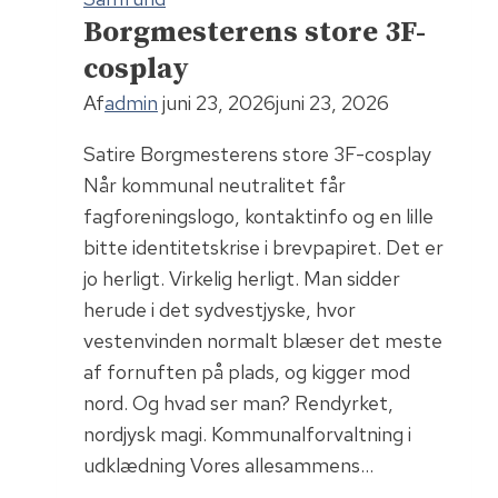
Borgmesterens store 3F-
cosplay
Af
admin
juni 23, 2026
juni 23, 2026
Satire Borgmesterens store 3F-cosplay
Når kommunal neutralitet får
fagforeningslogo, kontaktinfo og en lille
bitte identitetskrise i brevpapiret. Det er
jo herligt. Virkelig herligt. Man sidder
herude i det sydvestjyske, hvor
vestenvinden normalt blæser det meste
af fornuften på plads, og kigger mod
nord. Og hvad ser man? Rendyrket,
nordjysk magi. Kommunalforvaltning i
udklædning Vores allesammens…