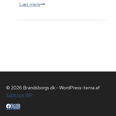
Borgmesterens
Læs mere
store
3F-
cosplay
© 2026 Brandsborgs.dk - WordPress-tema af
Kadence WP