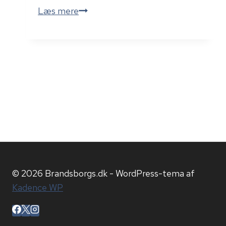
Franskmand
Læs mere
mødte
op
på
skadestuen
med
Første
Verdenskrig
i
bagenden
© 2026 Brandsborgs.dk - WordPress-tema af
Kadence WP