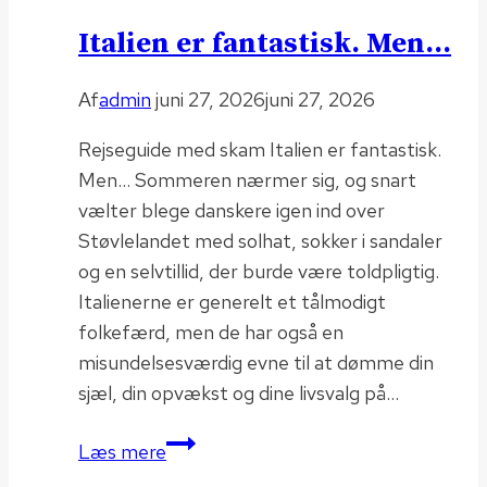
Italien er fantastisk. Men…
Af
admin
juni 27, 2026
juni 27, 2026
Rejseguide med skam Italien er fantastisk.
Men… Sommeren nærmer sig, og snart
vælter blege danskere igen ind over
Støvlelandet med solhat, sokker i sandaler
og en selvtillid, der burde være toldpligtig.
Italienerne er generelt et tålmodigt
folkefærd, men de har også en
misundelsesværdig evne til at dømme din
sjæl, din opvækst og dine livsvalg på…
Italien
Læs mere
er