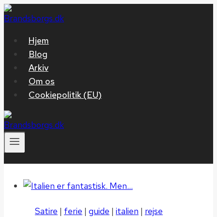
Fortsæt
til
indhold
Hjem
Blog
Arkiv
Om os
Cookiepolitik (EU)
Satire
|
ferie
|
guide
|
italien
|
rejse