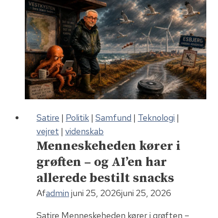
Satire
|
Politik
|
Samfund
|
Teknologi
|
vejret
|
videnskab
Menneskeheden kører i
grøften – og AI’en har
allerede bestilt snacks
Af
admin
juni 25, 2026
juni 25, 2026
Satire Menneskeheden kører i grøften –