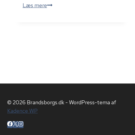
Teenager
Læs mere
Sagsøger
YouTube
For
At
Virke
Præcis
Som
YouTube
© 2026 Brandsborgs.dk - WordPress-tema af
Kadence WP