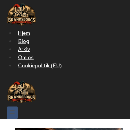
Fortsæt
til
indhold
Hjem
Blog
Arkiv
Om os
Cookiepolitik (EU)