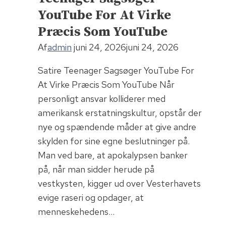
har
YouTube For At Virke
allerede
Præcis Som YouTube
bestilt
Af
admin
juni 24, 2026
juni 24, 2026
snacks
Satire Teenager Sagsøger YouTube For
At Virke Præcis Som YouTube Når
personligt ansvar kolliderer med
amerikansk erstatningskultur, opstår der
nye og spændende måder at give andre
skylden for sine egne beslutninger på.
Man ved bare, at apokalypsen banker
på, når man sidder herude på
vestkysten, kigger ud over Vesterhavets
evige raseri og opdager, at
menneskehedens…