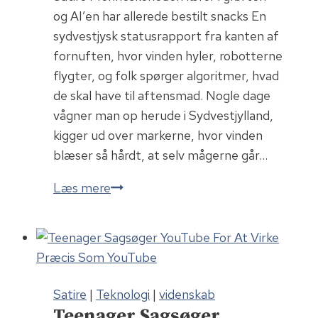
og AI’en har allerede bestilt snacks En
sydvestjysk statusrapport fra kanten af
fornuften, hvor vinden hyler, robotterne
flygter, og folk spørger algoritmer, hvad
de skal have til aftensmad. Nogle dage
vågner man op herude i Sydvestjylland,
kigger ud over markerne, hvor vinden
blæser så hårdt, at selv mågerne går…
Menneskeheden
Læs mere
kører
i
grøften
–
og
Satire
|
Teknologi
|
videnskab
AI’en
Teenager Sagsøger