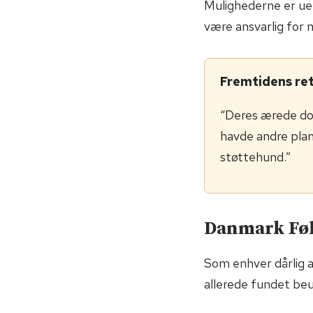
Mulighederne er uen
være ansvarlig for 
Fremtidens re
“Deres ærede dom
havde andre plan
støttehund.”
Danmark Føl
Som enhver dårlig 
allerede fundet be