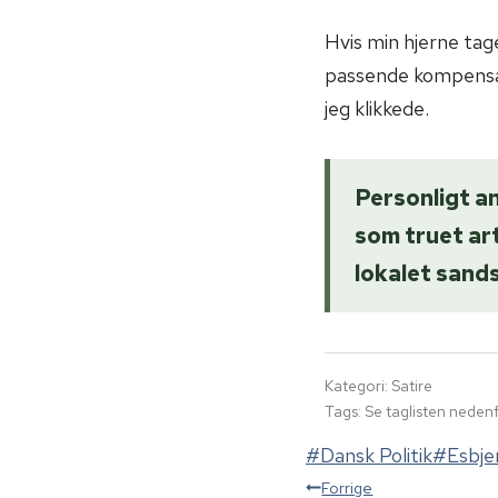
Hvis min hjerne tage
passende kompensati
jeg klikkede.
Personligt an
som truet art
lokalet sands
Kategori: Satire
Tags: Se taglisten neden
Indlæg-
#
Dansk Politik
#
Esbje
tags:
Forrige