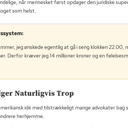
delige, når mennesket først opdager den juridiske superk
noget som helst.
tssystem:
mer, jeg ønskede egentlig at gå i seng klokken 22.00, 
er. Derfor kræver jeg 14 millioner kroner og en følelses
ger Naturligvis Trop
amerikansk idé med tilstrækkeligt mange advokater bag s
undrere herhjemme.