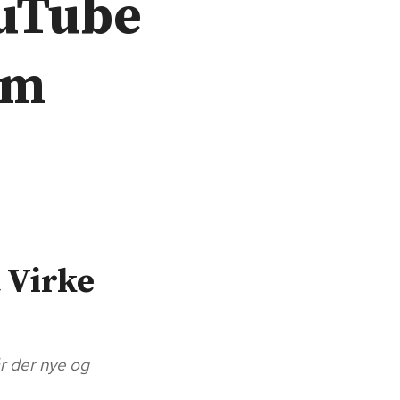
ouTube
om
 Virke
r der nye og