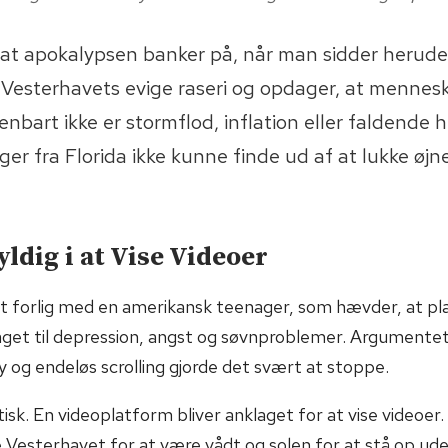
at apokalypsen banker på, når man sidder herude
 Vesterhavets evige raseri og opdager, at mennes
enbart ikke er stormflod, inflation eller faldende h
ger fra Florida ikke kunne finde ud af at lukke øjn
ldig i at Vise Videoer
t forlig med en amerikansk teenager, som hævder, at p
aget til depression, angst og søvnproblemer. Argumentet 
y og endeløs scrolling gjorde det svært at stoppe.
sk. En videoplatform bliver anklaget for at vise videoer
 Vesterhavet for at være vådt og solen for at stå op ud