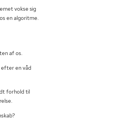
lemet vokse sig
hos en algoritme.
ten af os.
 efter en våd
t forhold til
relse.
nskab?