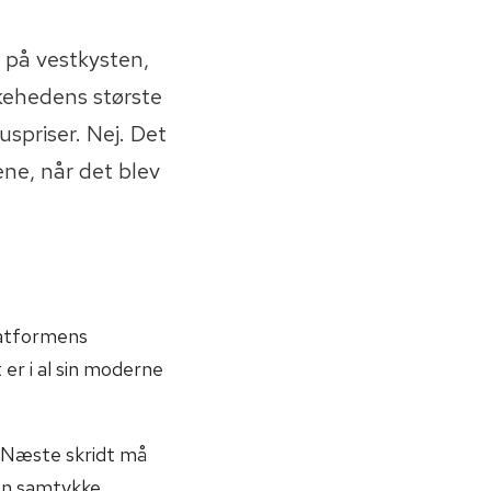
 på vestkysten,
kehedens største
uspriser. Nej. Det
ene, når det blev
latformens
er i al sin moderne
. Næste skridt må
en samtykke.