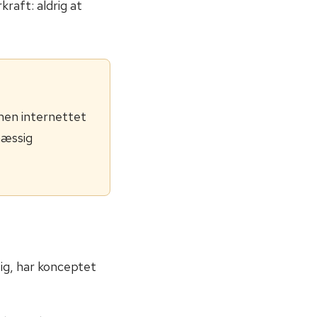
raft: aldrig at
men internettet
mæssig
ig, har konceptet