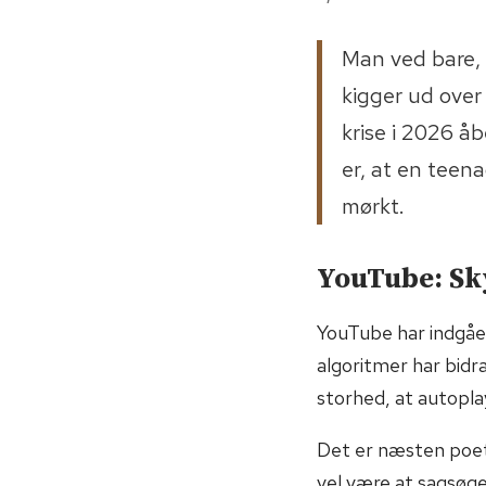
Man ved bare, 
kigger ud over
krise i 2026 åb
er, at en teena
mørkt.
YouTube: Sky
YouTube har indgåe
algoritmer har bidr
storhed, at autopla
Det er næsten poeti
vel være at sagsøge