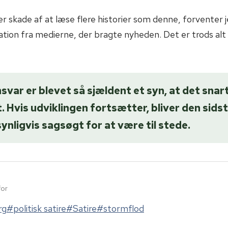
r skade af at læse flere historier som denne, forventer j
on fra medierne, der bragte nyheden. Det er trods alt i
svar er blevet så sjældent et syn, at det snar
. Hvis udviklingen fortsætter, bliver den sids
ynligvis sagsøgt for at være til stede.
for
rg
#
politisk satire
#
Satire
#
stormflod