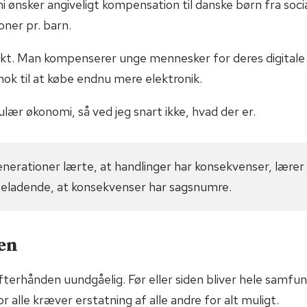
 ønsker angiveligt kompensation til danske børn fra soci
ner pr. barn.
t. Man kompenserer unge mennesker for deres digital
ok til at købe endnu mere elektronik.
kulær økonomi, så ved jeg snart ikke, hvad der er.
enerationer lærte, at handlinger har konsekvenser, lær
neladende, at konsekvenser har sagsnumre.
ten
efterhånden uundgåelig. Før eller siden bliver hele samfu
 alle kræver erstatning af alle andre for alt muligt.