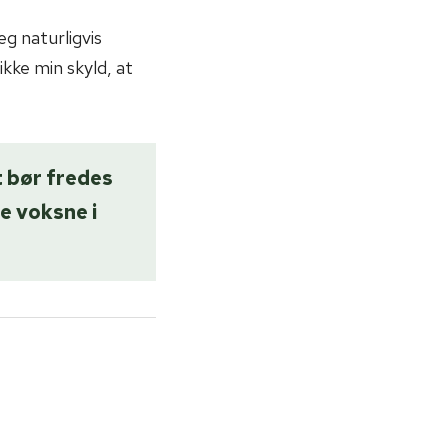
eg naturligvis
kke min skyld, at
t bør fredes
te voksne i