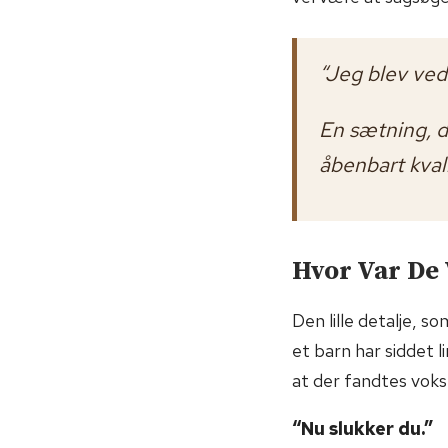
“Jeg blev ved
En sætning, d
åbenbart kvali
Hvor Var De
Den lille detalje, s
et barn har siddet
at der fandtes vok
“Nu slukker du.”