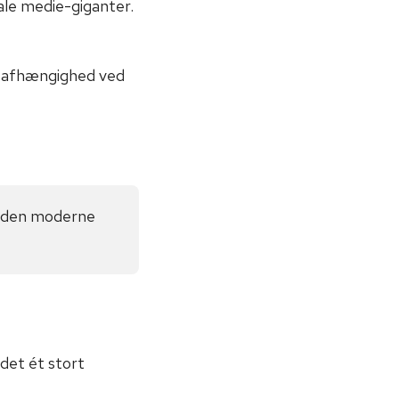
ale medie-giganter.
e afhængighed ved
er den moderne
ndet ét stort