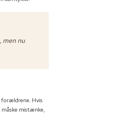
g, men nu
m forældrene. Hvis
an måske mistænke,