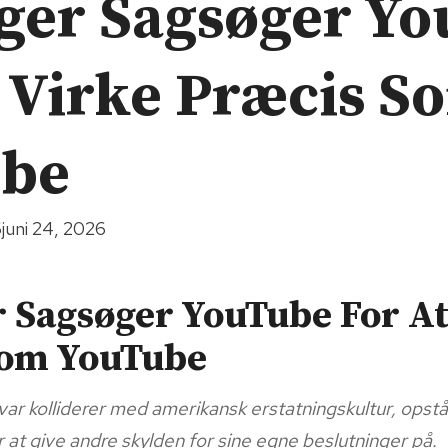
ger Sagsøger Y
t Virke Præcis S
ube
6
juni 24, 2026
 Sagsøger YouTube For At
Som YouTube
var kolliderer med amerikansk erstatningskultur, opstå
t give andre skylden for sine egne beslutninger på.