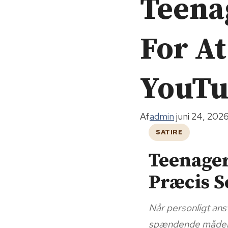
Teena
For A
YouT
Af
admin
juni 24, 202
SATIRE
Teenager
Præcis 
Når personligt ans
spændende måder a