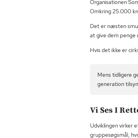
Organisationen Somi
Omkring 25.000 kro
Det er næsten smuk
at give dem penge n
Hvis det ikke er cir
Mens tidligere g
generation tilsy
Vi Ses I Ret
Udviklingen virker 
gruppesøgsmål, hvor