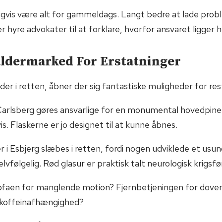
ligvis være alt for gammeldags. Langt bedre at lade prob
r hyre advokater til at forklare, hvorfor ansvaret ligger 
aldermarked For Erstatninger
der i retten, åbner der sig fantastiske muligheder for res
Carlsberg gøres ansvarlige for en monumental hovedpine
. Flaskerne er jo designet til at kunne åbnes.
 i Esbjerg slæbes i retten, fordi nogen udviklede et usund
lvfølgelig. Rød glasur er praktisk talt neurologisk krigsfø
faen for manglende motion? Fjernbetjeningen for dove
 koffeinafhængighed?