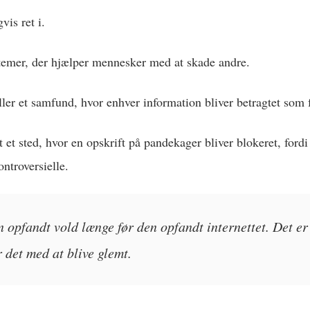
vis ret i.
temer, der hjælper mennesker med at skade andre.
er et samfund, hvor enhver information bliver betragtet som f
gt et sted, hvor en opskrift på pandekager bliver blokeret, for
ontroversielle.
opfandt vold længe før den opfandt internettet. Det er 
r det med at blive glemt.