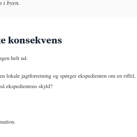
n i byen.
ke konsekvens
ngen helt ud.
den lokale jagtforretning og spørger ekspedienten om en riffel,
t så ekspedientens skyld?
mation.