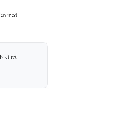
olen med
v et ret