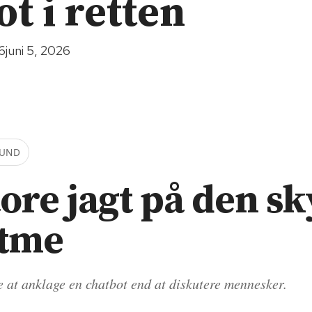
t i retten
26
juni 5, 2026
FUND
ore jagt på den sk
itme
 at anklage en chatbot end at diskutere mennesker.