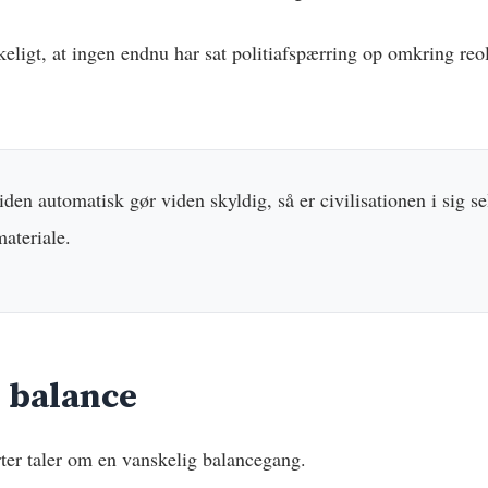
keligt, at ingen endnu har sat politiafspærring op omkring re
den automatisk gør viden skyldig, så er civilisationen i sig sel
ateriale.
 balance
rter taler om en vanskelig balancegang.