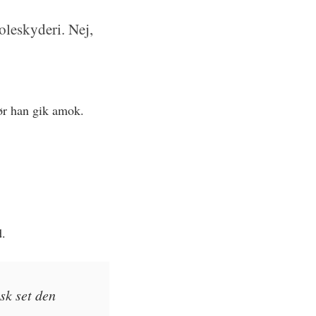
oleskyderi. Nej,
ør han gik amok.
d.
sk set den