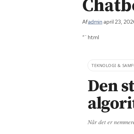
Chatbo
Af
admin
april 23, 20
“`html
TEKNOLOGI & SAM
Den st
algor
Når det er nemmere