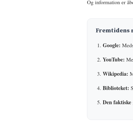
Og information er åb
Fremtidens 
Google:
Meds
YouTube:
Med
Wikipedia:
M
Biblioteket:
S
Den faktiske