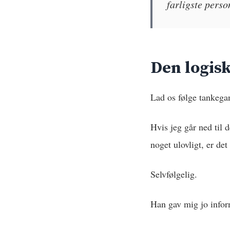
farligste perso
Den logis
Lad os følge tankega
Hvis jeg går ned til 
noget ulovligt, er de
Selvfølgelig.
Han gav mig jo infor