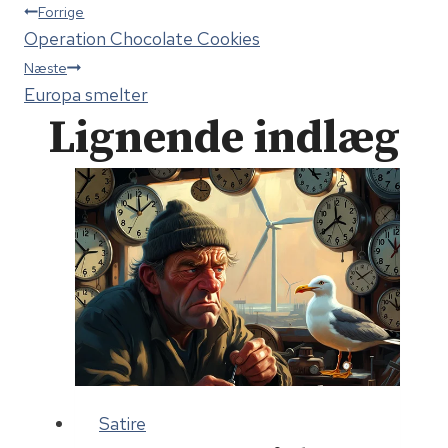
Indlægsnavigation
Forrige
Operation Chocolate Cookies
Næste
Europa smelter
Lignende indlæg
Satire