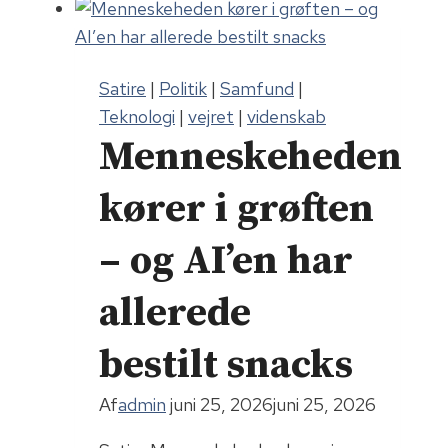
Satire
|
Politik
|
Samfund
|
Teknologi
|
vejret
|
videnskab
Menneskeheden
kører i grøften
– og AI’en har
allerede
bestilt snacks
Af
admin
juni 25, 2026
juni 25, 2026