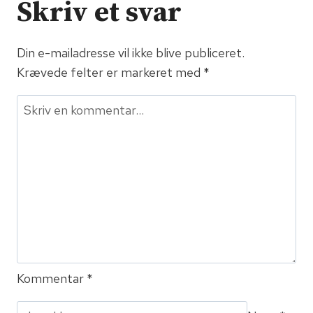
Skriv et svar
–
og
Din e-mailadresse vil ikke blive publiceret.
AI’en
Krævede felter er markeret med
har
*
allerede
bestilt
snacks
Kommentar
*