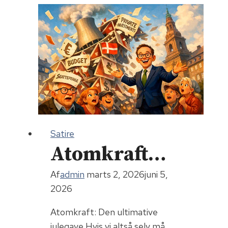
Satire
Atomkraft…
Af
admin
marts 2, 2026
juni 5,
2026
Atomkraft: Den ultimative
julegave Hvis vi altså selv må