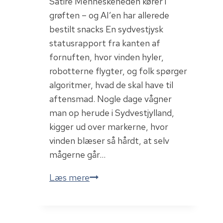
Satire Menneskeheden kører i
grøften – og AI’en har allerede
bestilt snacks En sydvestjysk
statusrapport fra kanten af
fornuften, hvor vinden hyler,
robotterne flygter, og folk spørger
algoritmer, hvad de skal have til
aftensmad. Nogle dage vågner
man op herude i Sydvestjylland,
kigger ud over markerne, hvor
vinden blæser så hårdt, at selv
mågerne går…
Menneskeheden
Læs mere
kører
i
grøften