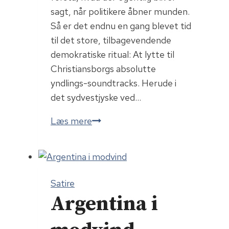
sagt, når politikere åbner munden.
Så er det endnu en gang blevet tid
til det store, tilbagevendende
demokratiske ritual: At lytte til
Christiansborgs absolutte
yndlings-soundtracks. Herude i
det sydvestjyske ved…
De
Læs mere
12
Mest
Brugte
Politiske
Satire
Floskler
Argentina i
–
Oversat