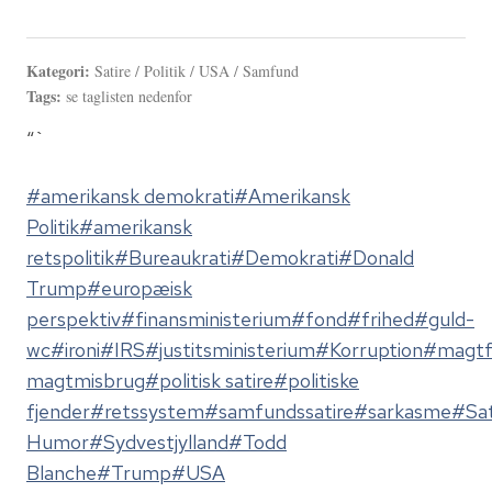
Kategori:
Satire / Politik / USA / Samfund
Tags:
se taglisten nedenfor
“`
Indlæg-
#
amerikansk demokrati
#
Amerikansk
tags:
Politik
#
amerikansk
retspolitik
#
Bureaukrati
#
Demokrati
#
Donald
Trump
#
europæisk
perspektiv
#
finansministerium
#
fond
#
frihed
#
guld-
wc
#
ironi
#
IRS
#
justitsministerium
#
Korruption
#
magt
magtmisbrug
#
politisk satire
#
politiske
fjender
#
retssystem
#
samfundssatire
#
sarkasme
#
Sat
Humor
#
Sydvestjylland
#
Todd
Blanche
#
Trump
#
USA