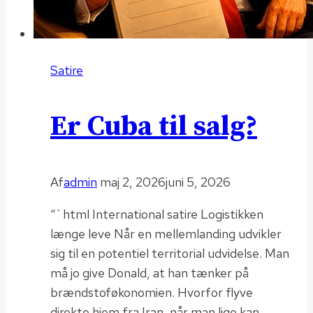
Satire
Er Cuba til salg?
Af
admin
maj 2, 2026
juni 5, 2026
“`html International satire Logistikken
længe leve Når en mellemlanding udvikler
sig til en potentiel territorial udvidelse. Man
må jo give Donald, at han tænker på
brændstoføkonomien. Hvorfor flyve
direkte hjem fra Iran, når man lige kan