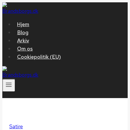
Fortsæt
til
indhold
Hjem
Blog
Arkiv
Om os
Cookiepolitik (EU)
Satire