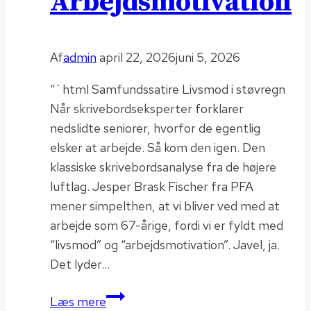
Arbejdsmotivation
Af
admin
april 22, 2026
juni 5, 2026
“`html Samfundssatire Livsmod i støvregn
Når skrivebordseksperter forklarer
nedslidte seniorer, hvorfor de egentlig
elsker at arbejde. Så kom den igen. Den
klassiske skrivebordsanalyse fra de højere
luftlag. Jesper Brask Fischer fra PFA
mener simpelthen, at vi bliver ved med at
arbejde som 67-årige, fordi vi er fyldt med
“livsmod” og “arbejdsmotivation”. Javel, ja.
Det lyder…
Arbejdsmotivation
Læs mere