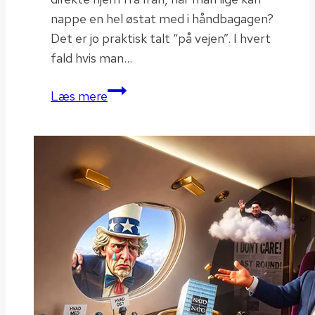
nappe en hel østat med i håndbagagen?
Det er jo praktisk talt “på vejen”. I hvert
fald hvis man…
Er
Læs mere
Cuba
til
salg?