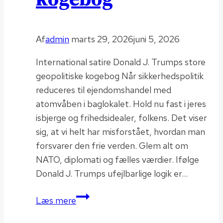
Af
admin
marts 29, 2026
juni 5, 2026
International satire Donald J. Trumps store
geopolitiske kogebog Når sikkerhedspolitik
reduceres til ejendomshandel med
atomvåben i baglokalet. Hold nu fast i jeres
isbjerge og frihedsidealer, folkens. Det viser
sig, at vi helt har misforstået, hvordan man
forsvarer den frie verden. Glem alt om
NATO, diplomati og fælles værdier. Ifølge
Donald J. Trumps ufejlbarlige logik er…
Geopolitisk
Læs mere
kogebog