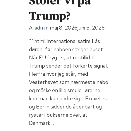
Stoler vi på
godkendelse
Trump?
Af
admin
maj 8, 2026
juni 5, 2026
“`html International satire Lås
døren, før naboen sælger huset
Når EU frygter, at mistillid til
Trump sender det forkerte signal.
Herfra hvor jeg står, med
Vesterhavet som nærmeste nabo
og måske en lille smule i ørerne,
kan man kun undre sig. I Bruxelles
og Berlin sidder de åbenbart og
ryster i bukserne over, at
Danmark…