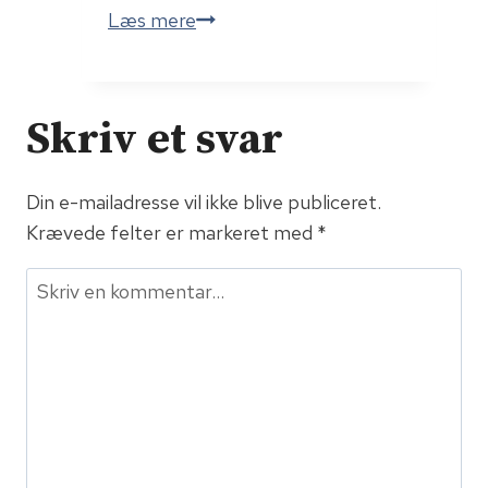
Stoler
Læs mere
vi
på
Trump?
Skriv et svar
Din e-mailadresse vil ikke blive publiceret.
Krævede felter er markeret med
*