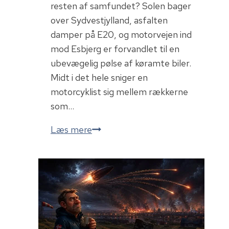
resten af samfundet? Solen bager
over Sydvestjylland, asfalten
damper på E20, og motorvejen ind
mod Esbjerg er forvandlet til en
ubevægelig pølse af køramte biler.
Midt i det hele sniger en
motorcyklist sig mellem rækkerne
som…
Agurketid,
Læs mere
asfaltkrigere
og
den
nye
Bilka-
metode.