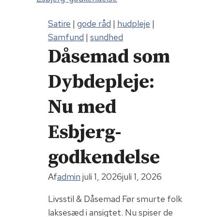
Satire
|
gode råd
|
hudpleje
|
Samfund
|
sundhed
Dåsemad som
Dybdepleje:
Nu med
Esbjerg-
godkendelse
Af
admin
juli 1, 2026
juli 1, 2026
Livsstil & Dåsemad Før smurte folk
laksesæd i ansigtet. Nu spiser de