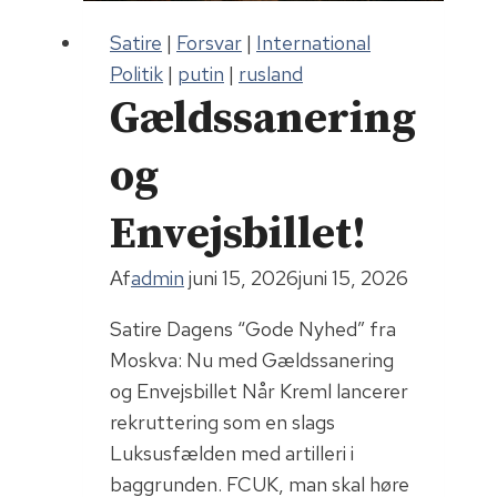
Satire
|
Forsvar
|
International
Politik
|
putin
|
rusland
Gældssanering
og
Envejsbillet!
Af
admin
juni 15, 2026
juni 15, 2026
Satire Dagens “Gode Nyhed” fra
Moskva: Nu med Gældssanering
og Envejsbillet Når Kreml lancerer
rekruttering som en slags
Luksusfælden med artilleri i
baggrunden. FCUK, man skal høre