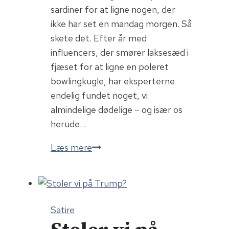
sardiner for at ligne nogen, der
ikke har set en mandag morgen. Så
skete det. Efter år med
influencers, der smører laksesæd i
fjæset for at ligne en poleret
bowlingkugle, har eksperterne
endelig fundet noget, vi
almindelige dødelige – og især os
herude…
Dåsemad
Læs mere
som
Dybdepleje:
Nu
med
Satire
Esbjerg-