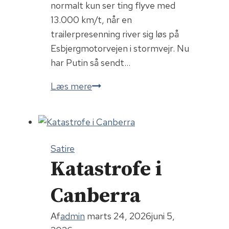
normalt kun ser ting flyve med
13.000 km/t, når en
trailerpresenning river sig løs på
Esbjergmotorvejen i stormvejr. Nu
har Putin så sendt…
Oresjnik-
Læs mere
missiler
Satire
Katastrofe i
Canberra
Af
admin
marts 24, 2026
juni 5,