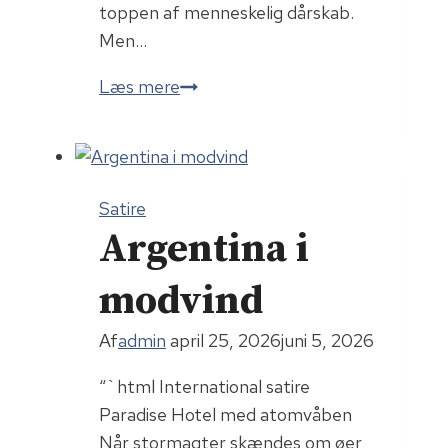
toppen af menneskelig dårskab.
Men…
Jamen,
Læs mere
for
helvede
da!
Roskilde
Satire
har
Argentina i
opfundet
en
modvind
designerblære
Af
admin
april 25, 2026
juni 5, 2026
“`html International satire
Paradise Hotel med atomvåben
Når stormagter skændes om øer,