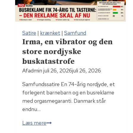
d
j
e
r
Satire
|
krænket
|
Samfund
p
Irma, en vibrator og den
å
store nordjyske
D
a
buskatastrofe
n
Af
admin
juli 26, 2026
juli 26, 2026
s
k
Samfundssatire En 74-årig nordjyde, et
M
forlegent barnebarn og en busreklame
a
med orgasmegaranti. Danmark står
d
endnu…
M
I
Læs mere
a
r