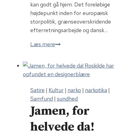
n
kan godt gå hjem. Det foreløbige
s
højdepunkt inden for europæisk
v
storpolitik, grænseoverskridende
o
efterretningsarbejde og dansk…
g
Internationalt
Læs mere
t
minedrama
e
på
r
Løkken
h
Strand:
a
Det
r
Satire
|
Kultur
|
narko
|
narkotika
|
var
Samfund
|
sundhed
en
Jamen, for
kuglegrill
helvede da!