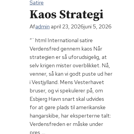
Satire
Retten
Kaos Strategi
i
Randers
Af
admin
april 23, 2026
juni 5, 2026
skaber
“`html International satire
nyt
Verdensfred gennem kaos Når
kaos
strategien er så uforudsigelig, at
selv krigen mister overblikket. Nå,
venner, så kan vi godt puste ud her
i Vestjylland. Mens Vesterhavet
bruser, og vi spekulerer på, om
Esbjerg Havn snart skal udvides
for at gøre plads til amerikanske
hangarskibe, har eksperterne talt:
Verdensfreden er måske under
pres,…