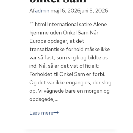
Af
admin
maj 16, 2026
juni 5, 2026
“`html International satire Alene
hjemme uden Onkel Sam Når
Europa opdager, at det
transatlantiske forhold måske ikke
var så fast, som vi gik og bildte os
ind. Nå, så er det vist officielt:
Forholdet til Onkel Sam er forbi.
Og det var ikke engang os, der slog
op. Vi vågnede bare en morgen og
opdagede,…
Forholdet
Læs mere
til
onkel