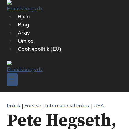
Fortsæt
til
Hjem
indhold
Blog
Arkiv
Om os
Cookiepolitik (EU)
Politik
|
Forsvar
|
International Politik
|
USA
Pete Hegseth,