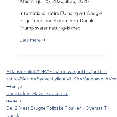
Af
admin
juli 25, 2026
juli 25, 2026
e
n
International satire EU har givet Google
s
et gok med bødehammeren. Donald
t
Trump svarer naturligvis med…
o
T
Læs mere
r
r
e
u
n
m
o
p
Indlæg-
r
#
Dansk Politik
#
DR
#
EU
#
forsvarspolitik
#
politisk
t
tags:
d
satire
#
Satire
#
Sydvestjylland
#
USA
#
Vadehavet
#
Vest
r
Indlægsnavigation
j
Forrige
u
y
Danmark Vil Have Datacentre
e
s
Næste
r
k
De 12 Mest Brugte Politiske Floskler – Oversat Til
E
e
Dansk