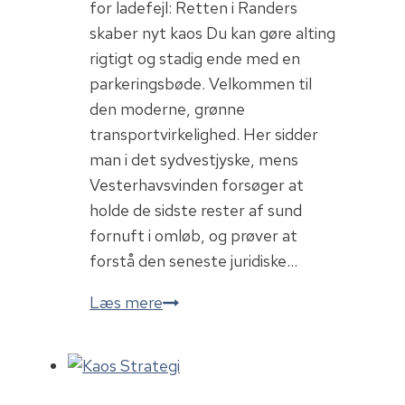
for ladefejl: Retten i Randers
skaber nyt kaos Du kan gøre alting
rigtigt og stadig ende med en
parkeringsbøde. Velkommen til
den moderne, grønne
transportvirkelighed. Her sidder
man i det sydvestjyske, mens
Vesterhavsvinden forsøger at
holde de sidste rester af sund
fornuft i omløb, og prøver at
forstå den seneste juridiske…
Elbilister
Læs mere
risikerer
bøder
for
ladefejl: