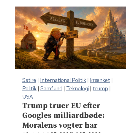
x
m
–
a
n
,
u
e
m
n
e
v
d
i
l
b
y
r
c
Satire
|
International Politik
|
krænket
|
a
r
Politik
|
Samfund
|
Teknologi
|
trump
|
t
a
USA
o
!
Trump truer EU efter
r
Googles milliardbøde:
o
g
Moralens vogter har
d