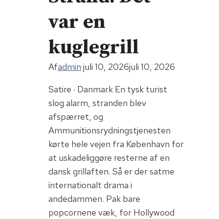
l
var en
i
a
kuglegrill
r
d
Af
admin
juli 10, 2026
juli 10, 2026
b
ø
Satire · Danmark En tysk turist
d
slog alarm, stranden blev
e
afspærret, og
:
Ammunitionsrydningstjenesten
M
kørte hele vejen fra København for
o
at uskadeliggøre resterne af en
r
dansk grillaften. Så er der satme
a
internationalt drama i
l
andedammen. Pak bare
e
popcornene væk, for Hollywood