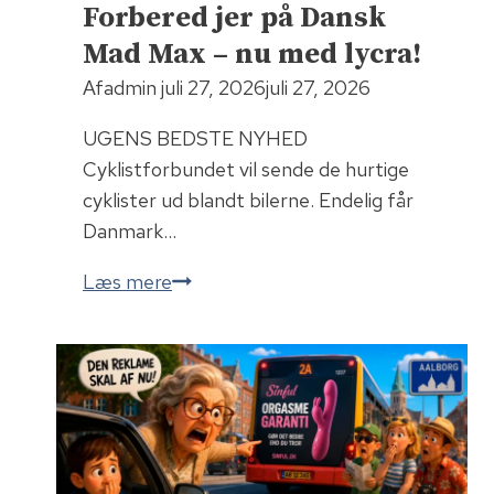
Forbered jer på Dansk
Mad Max – nu med lycra!
Af
admin
juli 27, 2026
juli 27, 2026
UGENS BEDSTE NYHED
Cyklistforbundet vil sende de hurtige
cyklister ud blandt bilerne. Endelig får
Danmark…
F
Læs mere
o
r
b
e
r
e