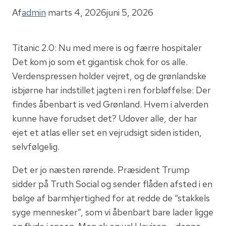
Af
admin
marts 4, 2026
juni 5, 2026
Titanic 2.0: Nu med mere is og færre hospitaler
Det kom jo som et gigantisk chok for os alle.
Verdenspressen holder vejret, og de grønlandske
isbjørne har indstillet jagten i ren forbløffelse: Der
findes åbenbart is ved Grønland. Hvem i alverden
kunne have forudset det? Udover alle, der har
ejet et atlas eller set en vejrudsigt siden istiden,
selvfølgelig.
Det er jo næsten rørende. Præsident Trump
sidder på Truth Social og sender flåden afsted i en
bølge af barmhjertighed for at redde de “stakkels
syge mennesker”, som vi åbenbart bare lader ligge