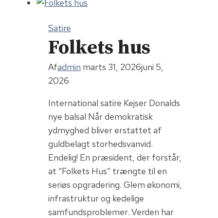
Satire
Folkets hus
Af
admin
marts 31, 2026
juni 5,
2026
International satire Kejser Donalds
nye balsal Når demokratisk
ydmyghed bliver erstattet af
guldbelagt storhedsvanvid.
Endelig! En præsident, der forstår,
at “Folkets Hus” trængte til en
seriøs opgradering. Glem økonomi,
infrastruktur og kedelige
samfundsproblemer. Verden har