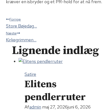
kræver en isbryder og et PR-hold for at nå frem.
Indlægsnavigation
Forrige
Store Bøjedag…
Næste
Kirkegrimmen…
Lignende indlæg
Satire
Elitens
pendlerruter
Af
admin
maj 27, 2026
juni 6, 2026