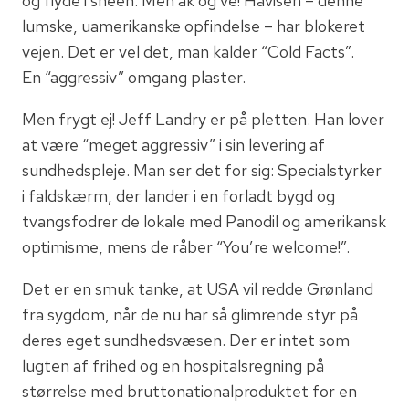
og flyde i sneen. Men ak og ve! Havisen – denne
lumske, uamerikanske opfindelse – har blokeret
vejen. Det er vel det, man kalder “Cold Facts”.
En “aggressiv” omgang plaster.
Men frygt ej! Jeff Landry er på pletten. Han lover
at være “meget aggressiv” i sin levering af
sundhedspleje. Man ser det for sig: Specialstyrker
i faldskærm, der lander i en forladt bygd og
tvangsfodrer de lokale med Panodil og amerikansk
optimisme, mens de råber “You’re welcome!”.
Det er en smuk tanke, at USA vil redde Grønland
fra sygdom, når de nu har så glimrende styr på
deres eget sundhedsvæsen. Der er intet som
lugten af frihed og en hospitalsregning på
størrelse med bruttonationalproduktet for en