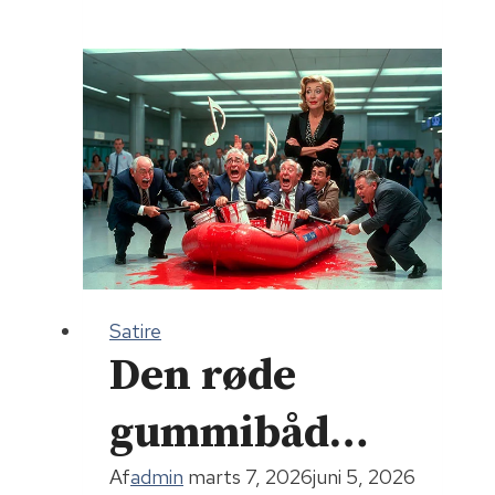
der
med
at
blive
gammel
Satire
Den røde
gummibåd…
Af
admin
marts 7, 2026
juni 5, 2026