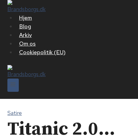
Fortsæt
til
Hjem
indhold
Blog
Arkiv
Om os
Cookiepolitik (EU)
Satire
Titanic 2.0…