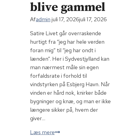
blive gammel
Af
admin
juli 17, 2026
juli 17, 2026
Satire Livet går overraskende
hurtigt fra “jeg har hele verden
foran mig” til “jeg har ondt i
lænden”. Her i Sydvestjylland kan
man nærmest måle sin egen
forfaldsrate i forhold til
vindstyrken på Esbjerg Havn. Når
vinden er hård nok, knirker både
bygninger og knæ, og man er ikke
længere sikker på, hvem der
giver…
Det
Læs mere