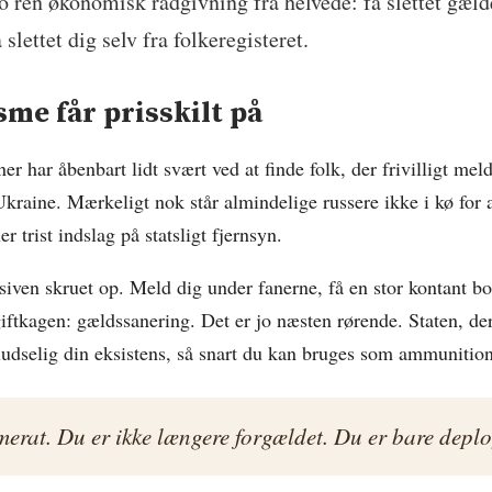
jo ren økonomisk rådgivning fra helvede: få slettet gæld
slettet dig selv fra folkeregisteret.
sme får prisskilt på
 har åbenbart lidt svært ved at finde folk, der frivilligt meld
kraine. Mærkeligt nok står almindelige russere ikke i kø for at
ler trist indslag på statsligt fjernsyn.
iven skruet op. Meld dig under fanerne, få en stor kontant b
giftkagen: gældssanering. Det er jo næsten rørende. Staten, de
ludselig din eksistens, så snart du kan bruges som ammunitio
erat. Du er ikke længere forgældet. Du er bare deplo