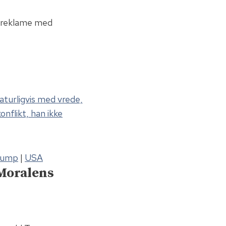
usreklame med
rump
|
USA
 Moralens