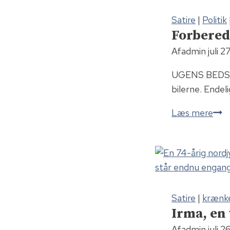
Satire
|
Politik
Forbered
Af
admin
juli 
UGENS BEDSTE 
bilerne. Ende
F
Læs mere
o
r
b
e
r
Satire
|
krænk
e
Irma, en
d
j
Af
admin
juli 