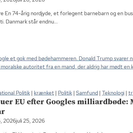
e En 74-årig nordjyde, et forlegent barnebarn og en b
ti. Danmark står endnu…
tional Politik
|
krænket
|
Politik
|
Samfund
|
Teknologi
|
t
uer EU efter Googles milliardbøde:
ar
25, 2026
juli 25, 2026