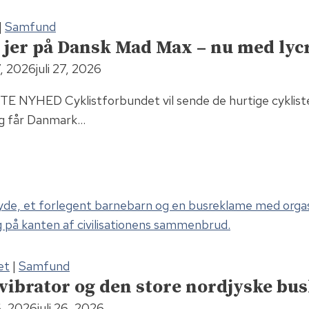
|
Samfund
 jer på Dansk Mad Max – nu med lycr
27, 2026
juli 27, 2026
NYHED Cyklistforbundet vil sende de hurtige cykliste
lig får Danmark…
et
|
Samfund
 vibrator og den store nordjyske bu
26, 2026
juli 26, 2026