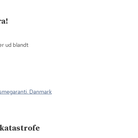
a!
r ud blandt
skatastrofe