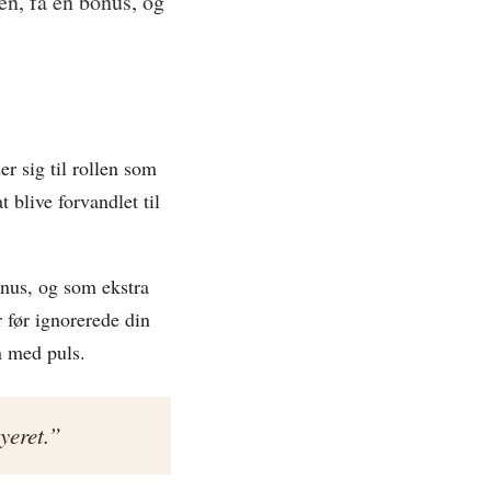
en, få en bonus, og
er sig til rollen som
 blive forvandlet til
onus, og som ekstra
r før ignorerede din
n med puls.
yeret.”