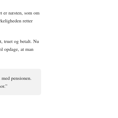
et er næsten, som om
rkeligheden retter
, truet og betalt. Nu
ml opdage, at man
n med pensionen.
or.”