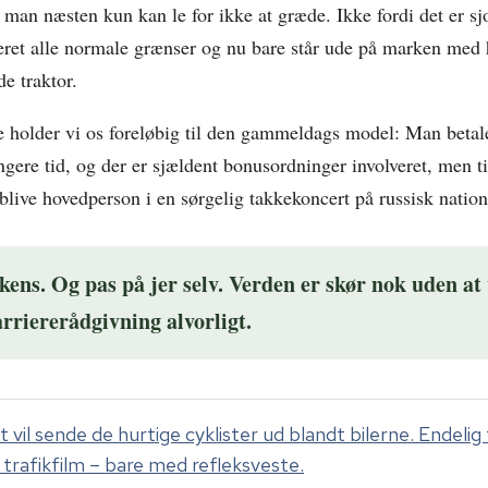
at man næsten kun kan le for ikke at græde. Ikke fordi det er sj
seret alle normale grænser og nu bare står ude på marken med 
de traktor.
e holder vi os foreløbig til den gammeldags model: Man betale
ngere tid, og der er sjældent bonusordninger involveret, men t
blive hovedperson i en sørgelig takkekoncert på russisk natio
lkens. Og pas på jer selv. Verden er skør nok uden at
rriererådgivning alvorligt.