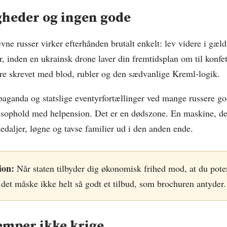
gheder og ingen gode
ne russer virker efterhånden brutalt enkelt: lev videre i gæld
r, inden en ukrainsk drone laver din fremtidsplan om til konfet
re skrevet med blod, rubler og den sædvanlige Kreml-logik.
aganda og statslige eventyrfortællinger ved mange russere god
essophold med helpension. Det er en dødszone. En maskine, d
daljer, løgne og tavse familier ud i den anden ende.
ion:
Når staten tilbyder dig økonomisk frihed mod, at du poten
det måske ikke helt så godt et tilbud, som brochuren antyder.
mper ikke krige