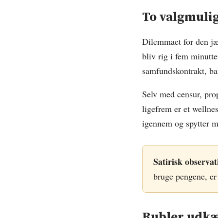
To valgmuli
Dilemmaet for den jæv
bliv rig i fem minutte
samfundskontrakt, ba
Selv med censur, prop
ligefrem er et welln
igennem og spytter me
Satirisk observat
bruge pengene, er 
Rubler udkæ