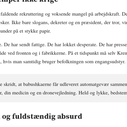
 faldende rekruttering og voksende mangel på arbejdskraft. D
ker. Ikke bare slogans, dekreter og en præsident, der tror, vi
 under på et stykke papir.
. De har sendt fattige. De har lokket desperate. De har presset
de ved fronten og i fabrikkerne. På et tidspunkt må selv Kre
nd, hvis man samtidig bruger befolkningen som engangsudstyr.
e skridt, at babushkaerne får udleveret automatgevær samme
er, din medicin og en dronevejledning. Held og lykke, bedstem
k og fuldstændig absurd