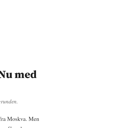
 Nu med
ggrunden.
r fra Moskva. Men