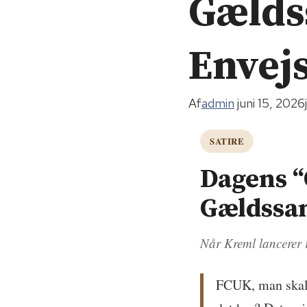
Gælds
Envejs
Af
admin
juni 15, 2026
SATIRE
Dagens “
Gældssan
Når Kreml lancerer 
FCUK, man skal 