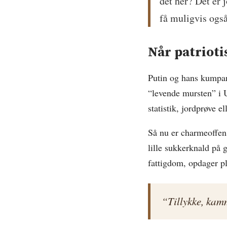
det her? Det er 
få muligvis også 
Når patrioti
Putin og hans kumpaner
“levende mursten” i U
statistik, jordprøve el
Så nu er charmeoffens
lille sukkerknald på 
fattigdom, opdager p
“Tillykke, kamm