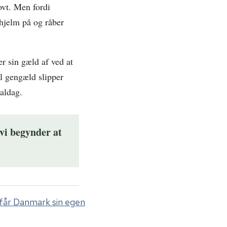
ovt. Men fordi
hjelm på og råber
r sin gæld af ved at
il gengæld slipper
naldag.
 vi begynder at