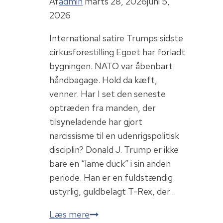
Af
admin
marts 28, 2026
juni 5,
2026
International satire Trumps sidste
cirkusforestilling Egoet har forladt
bygningen. NATO var åbenbart
håndbagage. Hold da kæft,
venner. Har I set den seneste
optræden fra manden, der
tilsyneladende har gjort
narcissisme til en udenrigspolitisk
disciplin? Donald J. Trump er ikke
bare en “lame duck” i sin anden
periode. Han er en fuldstændig
ustyrlig, guldbelagt T-Rex, der…
Lame
Læs mere