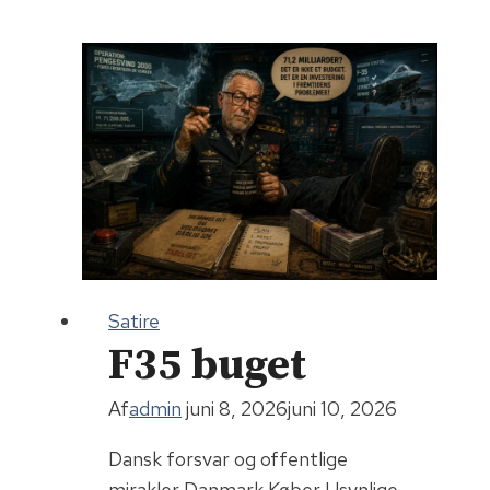
Duck
Satire
F35 buget
Af
admin
juni 8, 2026
juni 10, 2026
Dansk forsvar og offentlige
mirakler Danmark Køber Usynlige