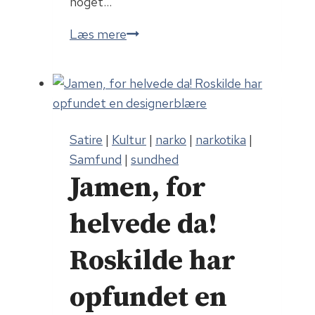
noget…
Salling
Læs mere
priser
Satire
|
Kultur
|
narko
|
narkotika
|
Samfund
|
sundhed
Jamen, for
helvede da!
Roskilde har
opfundet en