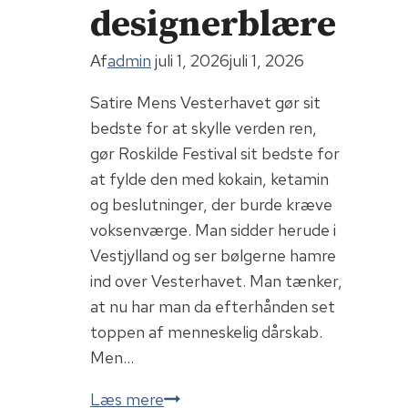
designerblære
Af
admin
juli 1, 2026
juli 1, 2026
Satire Mens Vesterhavet gør sit
bedste for at skylle verden ren,
gør Roskilde Festival sit bedste for
at fylde den med kokain, ketamin
og beslutninger, der burde kræve
voksenværge. Man sidder herude i
Vestjylland og ser bølgerne hamre
ind over Vesterhavet. Man tænker,
at nu har man da efterhånden set
toppen af menneskelig dårskab.
Men…
Jamen,
Læs mere