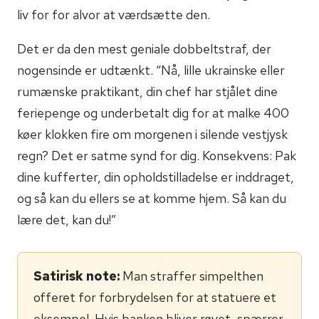
liv for for alvor at værdsætte den.
Det er da den mest geniale dobbeltstraf, der
nogensinde er udtænkt. “Nå, lille ukrainske eller
rumænske praktikant, din chef har stjålet dine
feriepenge og underbetalt dig for at malke 400
køer klokken fire om morgenen i silende vestjysk
regn? Det er satme synd for dig. Konsekvens: Pak
dine kufferter, din opholdstilladelse er inddraget,
og så kan du ellers se at komme hjem. Så kan du
lære det, kan du!”
Satirisk note:
Man straffer simpelthen
offeret for forbrydelsen for at statuere et
eksempel. Hvis banken bliver røvet, spærrer