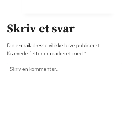
for
helvede
da!
Skriv et svar
Roskilde
har
Din e-mailadresse vil ikke blive publiceret.
opfundet
Krævede felter er markeret med
en
*
designerblære