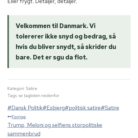
Eller frygt. Detaljer, detaljer.
Velkommen til Danmark. Vi
tolererer ikke snyd og bedrag, så
hvis du bliver snydt, så skrider du
bare. Det er sgu da flot.
Kategori: Satire
Tags: se taglisten nedenfor
Indlæg-
#
Dansk Politik
#
Esbjerg
#
politisk satire
#
Satire
Indlægsnavigation
tags:
Forrige
Trump, Meloni og selfiens storpolitiske
sammenbrud