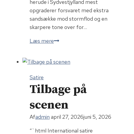
herude i Sydvestjylland mest
opgraderer forsvaret med ekstra
sandsække mod stormflod og en
skarpere tone over for…
Luftforsvaret
Læs mere
kommer!
Bare
ikke
nødvendigvis
Satire
herud,
Tilbage på
hvor
vinden
scenen
allerede
har
Af
admin
april 27, 2026
juni 5, 2026
taget
“`html International satire
taget